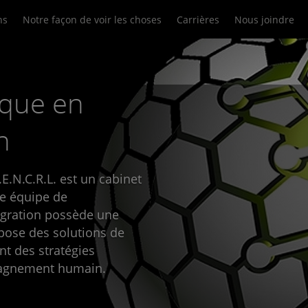
ns
Notre façon de voir les choses
Carrières
Nous joindre
ique en
n
E.N.C.R.L. est un cabinet
re équipe de
igration possède une
pose des solutions de
ant des stratégies
pagnement humain.