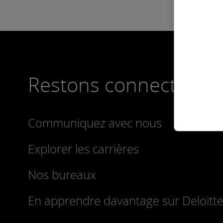
Restons connectés
Communiquez avec nous
Explorer les carrières
Nos bureaux
En apprendre davantage sur Deloit