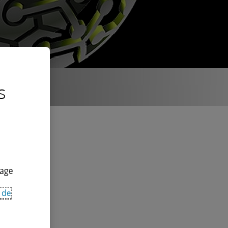
s
lage
 de