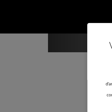
d’a
co