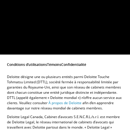
Conditions d’utilisations
Témoins
Confidentialité
Deloitte désigne une ou plusieurs entités parmi Deloitte Touche
Tohmatsu Limited (DTTL), société fermée à responsabilité limitée par
garanties du Royaume-Uni, ainsi que son réseau de cabinets membres
dont chacun constitue une entité juridique distincte et indépendante.
DTTL (appelé également « Deloitte mondial ») n’offre aucun service aux
clients. Veuillez consulter
À propos de Deloitte
afin d’en apprendre
davantage sur notre réseau mondial de cabinets membres.
Deloitte Legal Canada, Cabinet d’avocats S.E.N.C.R.L./s.r.l. est membre
de Deloitte Legal, le réseau international de cabinets d’avocats qui
travaillent avec Deloitte partout dans le monde. « Deloitte Legal »