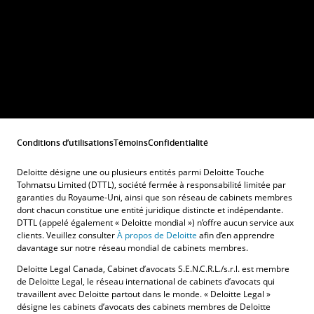
Conditions d’utilisations
Témoins
Confidentialité
Deloitte désigne une ou plusieurs entités parmi Deloitte Touche
Tohmatsu Limited (DTTL), société fermée à responsabilité limitée par
garanties du Royaume-Uni, ainsi que son réseau de cabinets membres
dont chacun constitue une entité juridique distincte et indépendante.
DTTL (appelé également « Deloitte mondial ») n’offre aucun service aux
clients. Veuillez consulter
À propos de Deloitte
afin d’en apprendre
davantage sur notre réseau mondial de cabinets membres.
Deloitte Legal Canada, Cabinet d’avocats S.E.N.C.R.L./s.r.l. est membre
de Deloitte Legal, le réseau international de cabinets d’avocats qui
travaillent avec Deloitte partout dans le monde. « Deloitte Legal »
désigne les cabinets d’avocats des cabinets membres de Deloitte