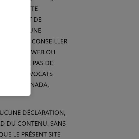
FIER À CETTE
ANT. AVANT DE
NT AVOIR UNE
SULTER UN CONSEILLER
NS CE SITE WEB OU
ER NE CRÉE PAS DE
ABINET D’AVOCATS
TE LEGAL CANADA,
 AUCUNE DÉCLARATION,
ARD DU CONTENU. SANS
QUE LE PRÉSENT SITE