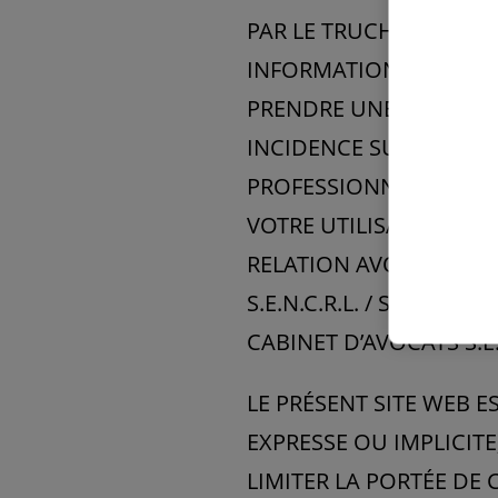
PAR LE TRUCHEMENT DU 
INFORMATION, NI AGIR
PRENDRE UNE DÉCISIO
INCIDENCE SUR VOS FI
PROFESSIONNEL QUALIF
VOTRE UTILISATION DE 
RELATION AVOCAT-CLIE
S.E.N.C.R.L. / S.R.L. 
CABINET D’AVOCATS S.E.N.
LE PRÉSENT SITE WEB E
EXPRESSE OU IMPLICIT
LIMITER LA PORTÉE DE 