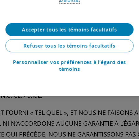
PRÉSENT SITE WEB. VOUS NE DEVEZ PAS VOUS 
 OU VOUS ABSTENIR D’AGIR EN VOUS EN INSPIR
N OU DE PRENDRE DES MESURES QUI POURRAIE
Accepter tous les témoins facultatifs
NANCES OU VOS ACTIVITÉS, VOUS DEVRIEZ CON
Refuser tous les témoins facultatifs
IÉ. LA PRÉSENTATION DE RENSEIGNEMENTS DA
CES RENSEIGNEMENTS OU LE FAIT DE VOUS Y FI
Personnaliser vos préférences à l’égard des
témoins
NT ENTRE VOUS ET DELOITTE LEGAL CANADA, C
OU ENTRE VOUS ET UN PROFESSIONNEL DE DELOIT
C.R.L. / S.R.L.
ST FOURNI « TEL QUEL », ET NOUS NE FAISONS
E, NI N’ACCORDONS AUCUNE GARANTIE À L’ÉG
CE QUI PRÉCÈDE, NOUS NE GARANTISSONS PAS 