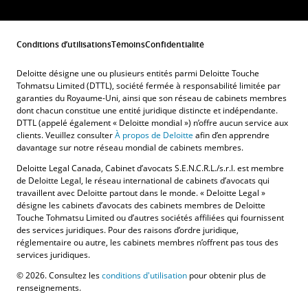
Conditions d’utilisations
Témoins
Confidentialité
Deloitte désigne une ou plusieurs entités parmi Deloitte Touche
Tohmatsu Limited (DTTL), société fermée à responsabilité limitée par
garanties du Royaume-Uni, ainsi que son réseau de cabinets membres
dont chacun constitue une entité juridique distincte et indépendante.
DTTL (appelé également « Deloitte mondial ») n’offre aucun service aux
clients. Veuillez consulter
À propos de Deloitte
afin d’en apprendre
davantage sur notre réseau mondial de cabinets membres.
Deloitte Legal Canada, Cabinet d’avocats S.E.N.C.R.L./s.r.l. est membre
de Deloitte Legal, le réseau international de cabinets d’avocats qui
travaillent avec Deloitte partout dans le monde. « Deloitte Legal »
désigne les cabinets d’avocats des cabinets membres de Deloitte
Touche Tohmatsu Limited ou d’autres sociétés affiliées qui fournissent
des services juridiques. Pour des raisons d’ordre juridique,
réglementaire ou autre, les cabinets membres n’offrent pas tous des
services juridiques.
© 2026. Consultez les
conditions d'utilisation
pour obtenir plus de
renseignements.