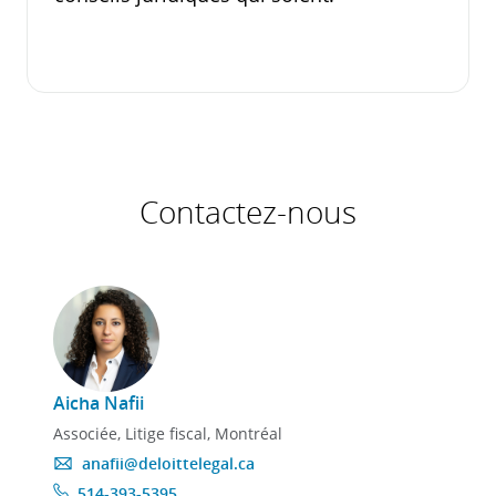
Contactez-nous
Aicha Nafii
Mike
Associée, Litige fiscal, Montréal
anafii@deloittelegal.ca
514-393-5395
4